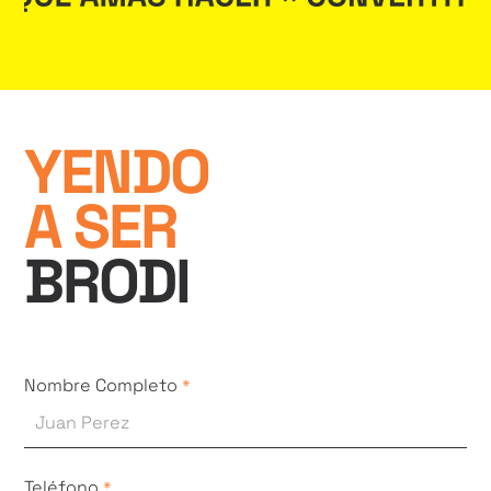
YENDO
A SER
BRODI
Nombre Completo
*
Teléfono
*