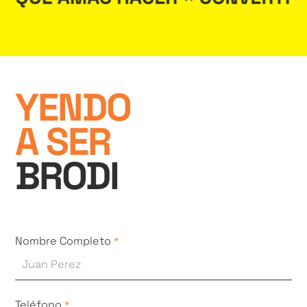
YENDO
A SER
BRODI
Nombre Completo
*
Teléfono
*