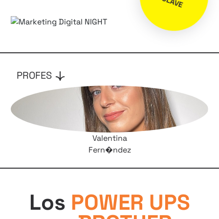
C
E
PROFES
Valentina
Fern�ndez
Los
POWER UPS