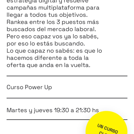
estrategia digital y resuelve
campañas multiplataforma para
llegar a todos tus objetivos.
Rankea entre los 3 puestos más
buscados del mercado laboral.
Pero eso capaz vos ya lo sabés,
por eso lo estás buscando.
Lo que capaz no sabés: es que lo
hacemos diferente a toda la
oferta que anda en la vuelta.
Curso Power Up
Martes y jueves 19:30 a 21:30 hs
U
N
C
U
R
S
O
L
A
V